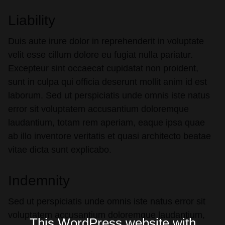
Liability
Duis aute irure dolor in reprehenderit in voluptate
velit esse cillum dolore eu fugiat nulla pariatur.
Excepteur sint occaecat cupidatat non proident,
sunt in culpa qui officia deserunt mollit anim id est
laborum. Sed ut perspiciatis unde omnis iste natus
error sit voluptatem accusantium doloremque
laudantium, totam rem aperiam, eaque ipsa quae
ab illo inventore veritatis et quasi architecto beatae
vitae dicta sunt explicabo.
Indemnity
Sed ut perspiciatis unde omnis iste natus error sit
voluptatem accusantium doloremque laudantium,
This WordPress website with