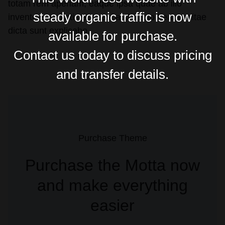
totam rem aperiam, eaque ipsa quae ab illo
steady organic traffic is now
inventore veritatis et quasi architecto beatae vitae
dicta sunt explicabo.
available for purchase.
Contact us today to discuss pricing
and transfer details.
Purchase Theme
Purchase the Motta now
and
make everything
easier