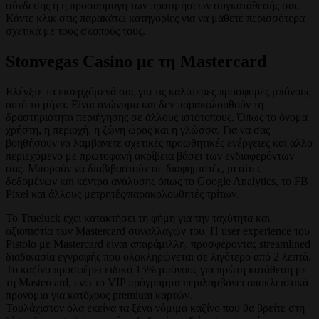
σύνδεσης ή η προσαρμογή των προτιμήσεων συγκατάθεσής σας.
Κάντε κλικ στις παρακάτω κατηγορίες για να μάθετε περισσότερα
σχετικά με τους σκοπούς τους.
Stonvegas Casino με τη Mastercard
Ελέγξτε τα εισερχόμενά σας για τις καλύτερες προσφορές μπόνους
αυτό το μήνα. Είναι ανώνυμα και δεν παρακολουθούν τη
δραστηριότητα περιήγησης σε άλλους ιστότοπους. Όπως το όνομα
χρήστη, η περιοχή, η ζώνη ώρας και η γλώσσα. Για να σας
βοηθήσουν να λαμβάνετε σχετικές προωθητικές ενέργειες και άλλο
περιεχόμενο με πρωτοφανή ακρίβεια βάσει των ενδιαφερόντων
σας. Μπορούν να διαβιβαστούν σε διαφημιστές, μεσίτες
δεδομένων και κέντρα ανάλυσης όπως το Google Analytics, το FB
Pixel και άλλους μετρητές/παρακολουθητές τρίτων.
Το Trueluck έχει κατακτήσει τη φήμη για την ταχύτητα και
αξιοπιστία των Mastercard συναλλαγών του. Η user experience του
Pistolo με Mastercard είναι απαράμιλλη, προσφέροντας streamlined
διαδικασία εγγραφής που ολοκληρώνεται σε λιγότερο από 2 λεπτά.
Το καζίνο προσφέρει ειδικό 15% μπόνους για πρώτη κατάθεση με
τη Mastercard, ενώ το VIP πρόγραμμα περιλαμβάνει αποκλειστικά
προνόμια για κατόχους premium καρτών.
Τουλάχιστον όλα εκείνα τα ξένα νόμιμα καζίνο που θα βρείτε στη