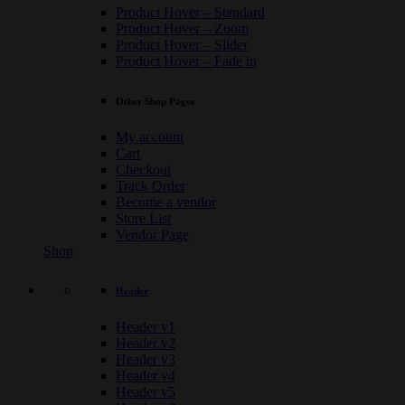
Product Hover – Standard
Product Hover – Zoom
Product Hover – Slider
Product Hover – Fade in
Other Shop Pages
My account
Cart
Checkout
Track Order
Become a vendor
Store List
Vendor Page
Shop
Header
Header v1
Header v2
Header v3
Header v4
Header v5