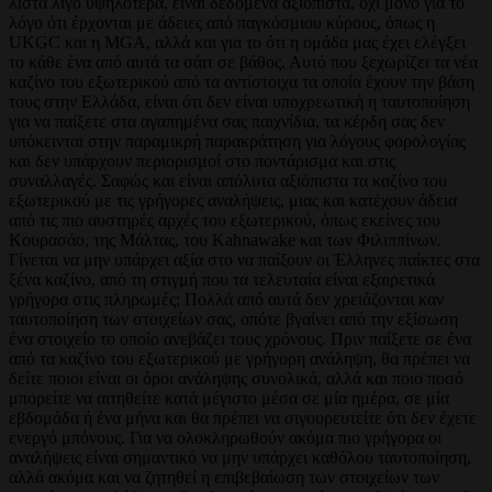
λίστα λίγο υψηλότερα, είναι δεδομένα αξιόπιστα, όχι μόνο για το
λόγο ότι έρχονται με άδειες από παγκόσμιου κύρους, όπως η
UKGC και η MGA, αλλά και για το ότι η ομάδα μας έχει ελέγξει
το κάθε ένα από αυτά τα σάιτ σε βάθος. Αυτό που ξεχωρίζει τα νέα
καζίνο του εξωτερικού από τα αντίστοιχα τα οποία έχουν την βάση
τους στην Ελλάδα, είναι ότι δεν είναι υποχρεωτική η ταυτοποίηση
για να παίξετε στα αγαπημένα σας παιχνίδια, τα κέρδη σας δεν
υπόκεινται στην παραμικρή παρακράτηση για λόγους φορολογίας
και δεν υπάρχουν περιορισμοί στο ποντάρισμα και στις
συναλλαγές. Σαφώς και είναι απόλυτα αξιόπιστα τα καζίνο του
εξωτερικού με τις γρήγορες αναλήψεις, μιας και κατέχουν άδεια
από τις πιο αυστηρές αρχές του εξωτερικού, όπως εκείνες του
Κουρασάο, της Μάλτας, του Kahnawake και των Φιλιππίνων.
Γίνεται να μην υπάρχει αξία στο να παίξουν οι Έλληνες παίκτες στα
ξένα καζίνο, από τη στιγμή που τα τελευταία είναι εξαιρετικά
γρήγορα στις πληρωμές; Πολλά από αυτά δεν χρειάζονται καν
ταυτοποίηση των στοιχείων σας, οπότε βγαίνει από την εξίσωση
ένα στοιχείο το οποίο ανεβάζει τους χρόνους. Πριν παίξετε σε ένα
από τα καζίνο του εξωτερικού με γρήγορη ανάληψη, θα πρέπει να
δείτε ποιοι είναι οι όροι ανάληψης συνολικά, αλλά και ποιο ποσό
μπορείτε να αιτηθείτε κατά μέγιστο μέσα σε μία ημέρα, σε μία
εβδομάδα ή ένα μήνα και θα πρέπει να σιγουρευτείτε ότι δεν έχετε
ενεργό μπόνους. Για να ολοκληρωθούν ακόμα πιο γρήγορα οι
αναλήψεις είναι σημαντικό να μην υπάρχει καθόλου ταυτοποίηση,
αλλά ακόμα και να ζητηθεί η επιβεβαίωση των στοιχείων των