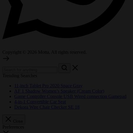
Copyright © 2026 Motta, All rights reserved.
Trending Searches
11-inch Tablet Pro 2020 Space Gray
AF 1 Shadow Women’s Sneaker (Cream Color)
Game Controller Console USB Wired connection Gamepad
4-in-1 Convertible Car Seat
Dekora Wire Chair Checker SE 18
Close
Preferences