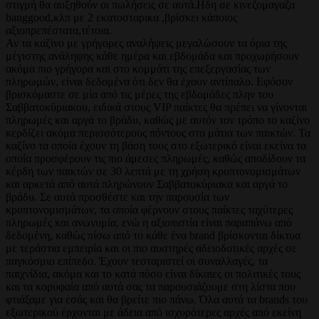
στιγμή θα αυξηθούν οι πωλήσεις σε αυτά.Ηδη σε κινεζομαγαζα
banggood,κλπ με 2 εκατοσταρικα ,βρίσκει κάποιος
αξιοπρεπέστατα,τέτοια.
Αν τα καζίνο με γρήγορες αναλήψεις μεγαλώσουν τα όρια της
μέγιστης ανάληψης κάθε ημέρα και εβδομάδα και προχωρήσουν
ακόμα πιο γρήγορα και στο κομμάτι της επεξεργασίας των
πληρωμών, είναι δεδομένα ότι δεν θα έχουν αντίπαλο. Εφόσον
βρισκόμαστε σε μία από τις μέρες της εβδομάδες πλην του
Σαββατοκύριακου, ειδικά στους VIP παίκτες θα πρέπει να γίνονται
πληρωμές και αργά το βράδυ, καθώς με αυτόν τον τρόπο το καζίνο
κερδίζει ακόμα περισσότερους πόντους στα μάτια των παικτών. Τα
καζίνο τα οποία έχουν τη βάση τους στο εξωτερικό είναι εκείνα τα
οποία προσφέρουν τις πιο άμεσες πληρωμές, καθώς αποδίδουν τα
κέρδη των παικτών σε 30 λεπτά με τη χρήση κρυπτονομισμάτων
και αρκετά από αυτά πληρώνουν Σαββατοκύριακα και αργά το
βράδυ. Σε αυτά προσθέστε και την παρουσία των
κρυπτονομισμάτων, τα οποία φέρνουν στους παίκτες ταχύτερες
πληρωμές και ανωνυμία, ενώ η αξιοπιστία είναι παραπάνω από
δεδομένη, καθώς πίσω από το κάθε ένα brand βρίσκονται δίκτυα
με τεράστια εμπειρία και οι πιο αυστηρές αδειοδοτικές αρχές σε
παγκόσμιο επίπεδο. Έχουν τεσταριστεί οι συναλλαγές, τα
παιχνίδια, ακόμα και το κατά πόσο είναι δίκαιες οι πολιτικές τους
και τα κορυφαία από αυτά σας τα παρουσιάζουμε στη λίστα που
φτιάξαμε για εσάς και θα βρείτε πιο πάνω. Όλα αυτά τα brands του
εξωτερικού έρχονται με άδεια από ισχυρότερες αρχές από εκείνη