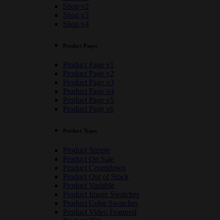
Shop v2
Shop v3
Shop v4
Product Pages
Product Page v1
Product Page v2
Product Page v3
Product Page v4
Product Page v5
Product Page v6
Product Types
Product Simple
Product On Sale
Product Countdown
Product Out of Stock
Product Variable
Product Image Swatches
Product Color Swatches
Product Video Featured