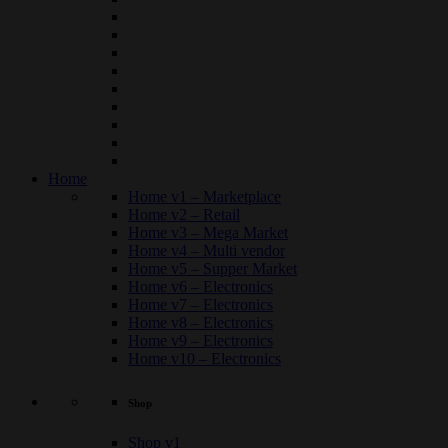
Home
Home v1 – Marketplace
Home v2 – Retail
Home v3 – Mega Market
Home v4 – Multi vendor
Home v5 – Supper Market
Home v6 – Electronics
Home v7 – Electronics
Home v8 – Electronics
Home v9 – Electronics
Home v10 – Electronics
Shop
Shop v1