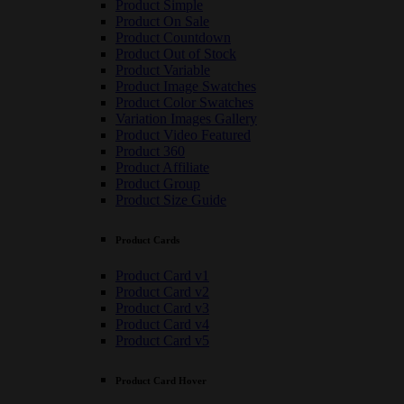
Product Simple
Product On Sale
Product Countdown
Product Out of Stock
Product Variable
Product Image Swatches
Product Color Swatches
Variation Images Gallery
Product Video Featured
Product 360
Product Affiliate
Product Group
Product Size Guide
Product Cards
Product Card v1
Product Card v2
Product Card v3
Product Card v4
Product Card v5
Product Card Hover