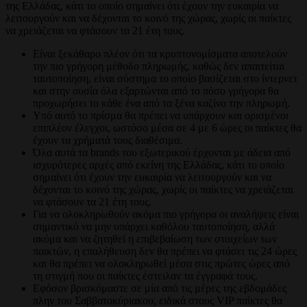
της Ελλάδας, κάτι το οποίο σημαίνει ότι έχουν την ευκαιρία να
λειτουργούν και να δέχονται το κοινό της χώρας, χωρίς οι παίκτες
να χρειάζεται να φτάσουν τα 21 έτη τους.
Είναι ξεκάθαρο πλέον ότι τα κρυπτονομίσματα αποτελούν
την πιο γρήγορη μέθοδο πληρωμής, καθώς δεν απαιτείται
ταυτοποίηση, είναι σύστημα το οποίο βασίζεται στο ίντερνετ
και στην ουσία όλα εξαρτώνται από το πόσο γρήγορα θα
προχωρήσει το κάθε ένα από τα ξένα καζίνο την πληρωμή.
Υπό αυτό το πρίσμα θα πρέπει να υπάρχουν και ορισμένοι
επιπλέον έλεγχοι, ωστόσο μέσα σε 4 με 6 ώρες οι παίκτες θα
έχουν τα χρήματά τους διαθέσιμα.
Όλα αυτά τα brands του εξωτερικού έρχονται με άδεια από
ισχυρότερες αρχές από εκείνη της Ελλάδας, κάτι το οποίο
σημαίνει ότι έχουν την ευκαιρία να λειτουργούν και να
δέχονται το κοινό της χώρας, χωρίς οι παίκτες να χρειάζεται
να φτάσουν τα 21 έτη τους.
Για να ολοκληρωθούν ακόμα πιο γρήγορα οι αναλήψεις είναι
σημαντικό να μην υπάρχει καθόλου ταυτοποίηση, αλλά
ακόμα και να ζητηθεί η επιβεβαίωση των στοιχείων των
παικτών, η επαλήθευση δεν θα πρέπει να φτάσει τις 24 ώρες
και θα πρέπει να ολοκληρωθεί μέσα στις πρώτες ώρες από
τη στιγμή που οι παίκτες έστειλαν τα έγγραφά τους.
Εφόσον βρισκόμαστε σε μία από τις μέρες της εβδομάδες
πλην του Σαββατοκύριακου, ειδικά στους VIP παίκτες θα