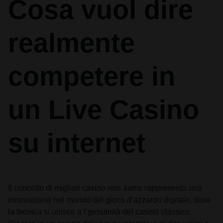
Cosa vuol dire
realmente
competere in
un Live Casino
su internet
Il concetto di migliori casino non aams rappresenta una
innovazione nel mondo del gioco d’azzardo digitale, dove
la tecnica si unisce a l’genuinità del casino classico.