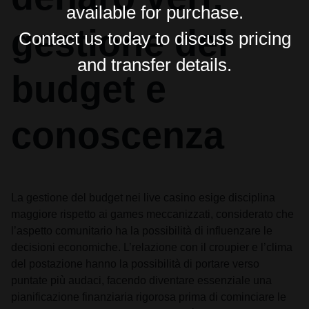
available for purchase.
gestione del
Contact us today to discuss pricing
and transfer details.
budget e
conoscenza
La gestione del budget nei live casino esige disciplina
maggiore rispetto ai games meccanizzati, considerato che
l’aspetto comunitario ha la possibilità di influenzare le
decisioni economiche. L’relazione con il croupier e l’clima
del postazione hanno la possibilità di portare verso
puntate più audaci, facendo diventare essenziale una
pianificazione finanziaria rigorosa prima di cominciare le