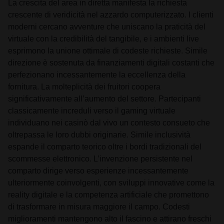
La crescita del area in diretta manifesta la richiesta
crescente di veridicità nel azzardo computerizzato. I clienti
moderni cercano avventure che uniscano la praticità del
virtuale con la credibilità del tangibile, e i ambienti live
esprimono la unione ottimale di codeste richieste. Simile
direzione è sostenuta da finanziamenti digitali costanti che
perfezionano incessantemente la eccellenza della
fornitura. La molteplicità dei fruitori coopera
significativamente all’aumento del settore. Partecipanti
classicamente increduli verso il gaming virtuale
individuano nei casinò dal vivo un contesto consueto che
oltrepassa le loro dubbi originarie. Simile inclusività
espande il comparto teorico oltre i bordi tradizionali del
scommesse elettronico. L’invenzione persistente nel
comparto dirige verso esperienze incessantemente
ulteriormente coinvolgenti, con sviluppi innovative come la
reality digitale e la competenza artificiale che promettono
di trasformare in misura maggiore il campo. Codesti
miglioramenti mantengono alto il fascino e attirano freschi