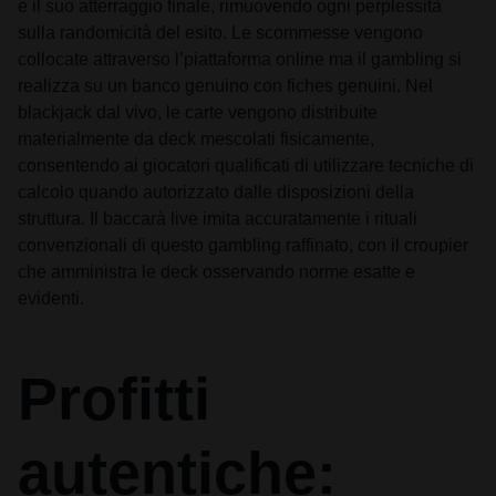
e il suo atterraggio finale, rimuovendo ogni perplessità
sulla randomicità del esito. Le scommesse vengono
collocate attraverso l’piattaforma online ma il gambling si
realizza su un banco genuino con fiches genuini. Nel
blackjack dal vivo, le carte vengono distribuite
materialmente da deck mescolati fisicamente,
consentendo ai giocatori qualificati di utilizzare tecniche di
calcolo quando autorizzato dalle disposizioni della
struttura. Il baccarà live imita accuratamente i rituali
convenzionali di questo gambling raffinato, con il croupier
che amministra le deck osservando norme esatte e
evidenti.
Profitti
autentiche: