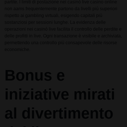
partite. I limiti di postazione nei casinò live casino online
non aams frequentemente partono da livelli più superiori
rispetto ai gambling virtuali, esigendo capitali più
sostanziosi per sessioni lunghe. La evidenza delle
operazioni nei casinò live facilita il controllo delle perdite e
delle profitti in live. Ogni transazione è visibile e archiviata,
permettendo una controllo più consapevole delle risorse
economiche.
Bonus e
iniziative mirati
al divertimento