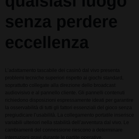
qualsiasi luogo
senza perdere
eccellenza
L’adattamento tascabile dei casinò dal vivo presenta
problemi tecniche superiori rispetto ai giochi standard,
soprattutto collegate alla direzione dello broadcast
audiovisivo e al pannello cliente. Gli pannelli contenuti
richiedono disposizioni espressamente ideati per garantire
la osservabilità di tutti gli fattori essenziali del gioco senza
pregiudicare l’usabilità. La collegamento portatile inserisce
variabili ulteriori nella stabilità dell’avventura dal vivo. Le
cambiamenti del connessione riescono a determinare
interruzioni gravi durante le partite operative,