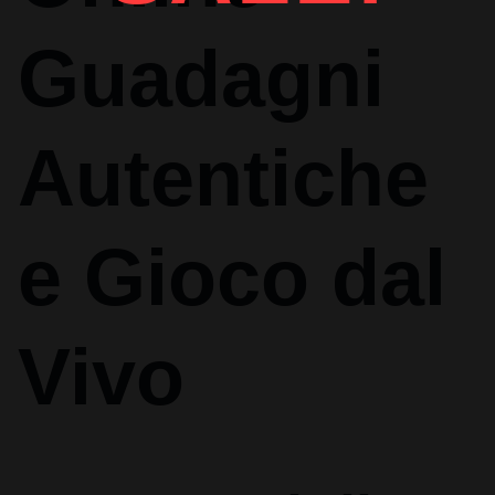
Guadagni
Autentiche
e Gioco dal
Vivo