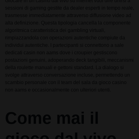
Giocare in un casino dal vivo su internet vuol dire unirsi a
sessioni di gaming gestite da dealer esperti in tempo reale,
trasmesse immediatamente attraverso diffusione video ad
alta definizione. Questa tipologia cancella la componente
algoritmica caratteristica dei gambling virtuali,
rimpiazzandola con operazioni autentiche compiute da
individui autentiche. I partecipanti si connettono a sale
dedicati
casin non aams
dove i croupier gestiscono
postazioni genuini, adoperando deck tangibili, meccanismi
della roulette manuali e gettoni standard. La dialogo si
svolge attraverso conversazione incluse, permettendo un
scambio personale con il team del sala da gioco casino
non aams e occasionalmente con ulteriori utenti.
Come mai il
gioco dal vivo