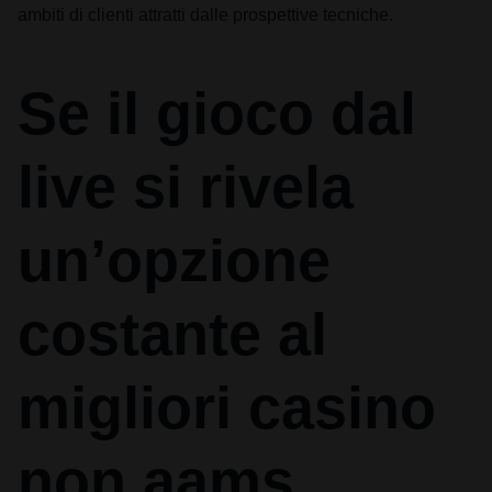
ambiti di clienti attratti dalle prospettive tecniche.
Se il gioco dal
live si rivela
un’opzione
costante al
migliori casino
non aams