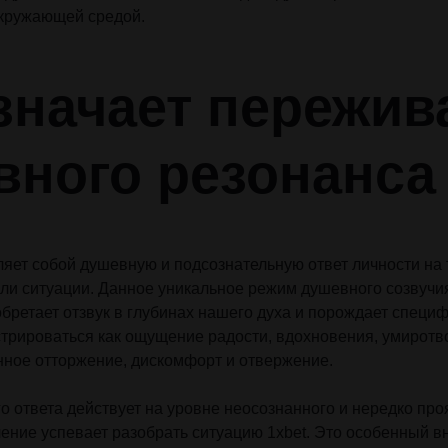
окружающей средой.
значает пережив
вного резонанса
яет собой душевную и подсознательную ответ личности на 
ли ситуации. Данное уникальное режим душевного созвучия,
ретает отзвук в глубинах нашего духа и порождает спец
трироваться как ощущение радости, вдохновения, умиротв
инное отторжение, дискомфорт и отвержение.
о ответа действует на уровне неосознанного и нередко проя
ние успевает разобрать ситуацию 1xbet. Это особенный в