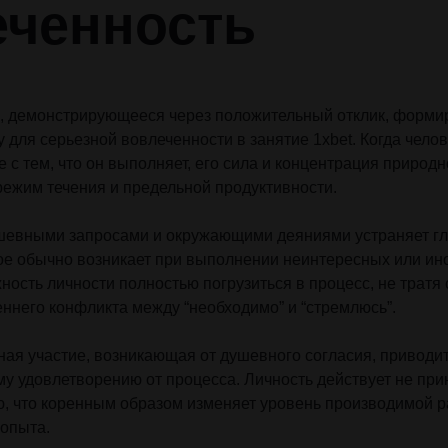
еченность
, демонстрирующееся через положительный отклик, форми
 для серьезной вовлеченности в занятие 1xbet. Когда чело
е с тем, что он выполняет, его сила и концентрация природ
 режим течения и предельной продуктивности.
шевными запросами и окружающими деяниями устраняет г
ое обычно возникает при выполнении неинтересных или ин
ность личности полностью погрузиться в процесс, не тратя 
ннего конфликта между “необходимо” и “стремлюсь”.
я участие, возникающая от душевного согласия, приводит
у удовлетворению от процесса. Личность действует не прин
, что коренным образом изменяет уровень производимой р
 опыта.