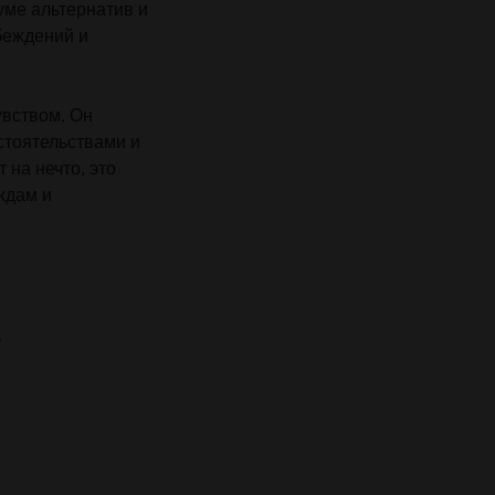
уме альтернатив и
беждений и
увством. Он
стоятельствами и
на нечто, это
ждам и