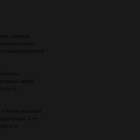
рует сильную
век испытывает
но концентрируются
лубинное
ородных целей.
силу на
 к более высоким
удительно, а по
аботы и