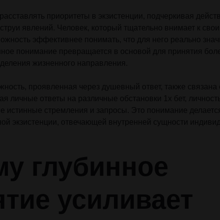
 расставлять приоритеты в экзистенции, подчеркивая дейс
струи явлений. Человек, который тщательно внимает к сво
можность эффективнее понимать, что для него реально знач
нное понимание превращается в основой для принятия бол
деления жизненного направления.
ность, проявленная через душевный ответ, также связана 
ая личные ответы на различные обстановки 1х бет, личнос
ые истинные стремления и запросы. Это понимание делаетс
ой экзистенции, отвечающей внутренней сущности индивид
му глубинное
ятие усиливает