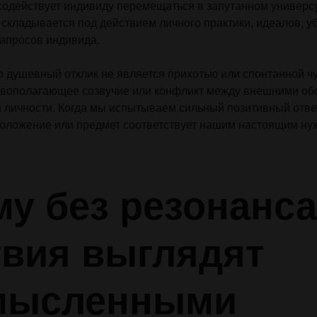
 содействует индивиду перемещаться в запутанном универс
 складывается под действием личного практики, идеалов, у
апросов индивида.
о душевный отклик не является прихотью или спонтанной ч
овополагающее созвучие или конфликт между внешними об
 личности. Когда мы испытываем сильный позитивный ответ 
 положение или предмет соответствует нашим настоящим ну
у без резонанса
твия выглядят
мысленными