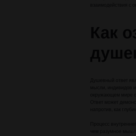
взаимодействия с 
Как о
душе
Душевный ответ явл
мысли, индивидов и
окружающем мире об
Ответ может демонс
напротив, как глуб
Процесс внутреннег
чем разумное мышле