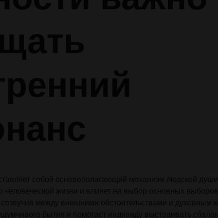
Audio
Audio
Product Affiliate
Product 360
Dropcap
Dropcap
Product Ho
Product Ho
Product Group
Product Affiliate
щать
Product Group
Product Size Guide
тренний
онанс
ставляет собой основополагающий механизм людской души
р человеческой жизни и влияет на выбор основных выборо
 созвучия между внешними обстоятельствами и духовным 
 вдумчивого бытия и помогает индивиду выстраивать сбал