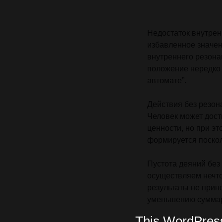
Недостаток внутрен
избавленное значен
внутреннего резона
положение нередко 
автомате”.
Действия без резон
Человек может дост
ценности, но при э
формируется поскол
Пустота деяний без
осуществляем нечто
результаты не прин
уменьшению суммарн
This WordPress 