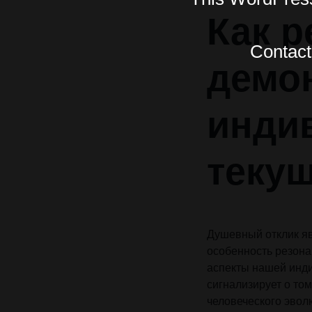
Как р
Contact 
демо
инди
теку
Душевный отклик я
особенность резона
аспекты нашей инди
сигнализирует о то
человеческого эвол