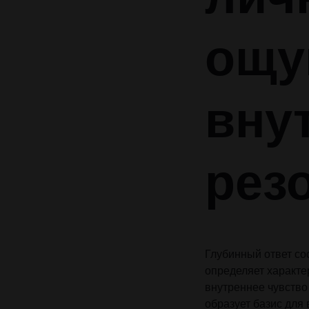
Header v10
Header v10
Grid
ощу
вну
рез
Глубинный ответ со
определяет характе
внутреннее чувство
образует базис для