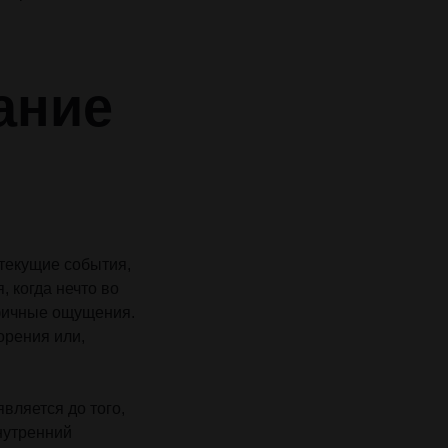
ание
текущие события,
 когда нечто во
ифичные ощущения.
орения или,
вляется до того,
нутренний