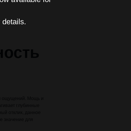
 details.
ность
 ощущений. Мощь и
агивает глубинные
ый отклик, данное
е значение для