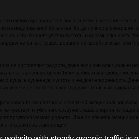
него отклика превращает любую занятие в механическое и
ия и эмоциональной богатства. Когда личность совершает 
нса, он испытывает чувство пустоты и бессмысленности те
определяется как “существование не своей жизнью” или “п
анса не доставляют радости, даже если они официально ре
игать поставленных целей 1хбет, добиваться одобрение и 
том ощущать душевную пустоту и неудовлетворенность. Дан
ьку успехи не соответствуют фундаментальным нуждам и ц
 резонанса также связана с нехваткой эмоциональной вклю
, не чувствуя глубинного созвучия, наша энергия истощает
осят предполагаемого радости. Данное влечет к эмоционал
ого характера экзистенции.
website with steady organic traffic is n