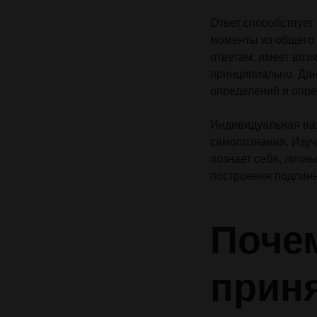
Ответ способствует
моменты из общего 
ответам, имеет воз
принципиально. Да
определений и опре
Индивидуальная важ
самопознания. Изуч
познает себя, личн
построения подлинн
Поче
прин