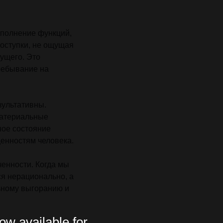
сполнение функций,
поступки, не ощущая
кущего. Это
ребывание на
зультативны.
материальные
ное состояние
енностям человека.
ченности. Когда мы
ся нерационально, а
ьному выгоранию и
ow available for