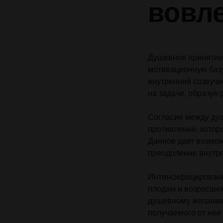
вовл
Душевное принятие
мотивационную базу
внутренний созвучи
на задаче, образуя
Согласие между ду
противление, котор
Данное дает возмож
преодоление внутре
Интенсифицированна
плодам и возросшем
душевному желанию
получаемого от неё