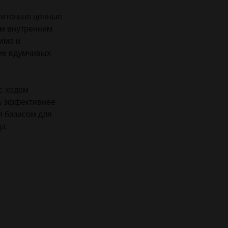
твительно ценные
им внутренним
имо и
ее вдумчивых
с ходом
ть эффективнее
я базисом для
а.