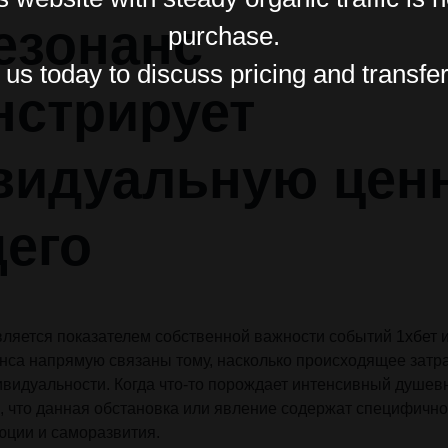
езонанс
purchase.
us today to discuss pricing and transfer
нстрирует
видуальную цен
щего
вляется показателем собственной важности событий
1хбет
и
нса напрямую связаны тому, насколько происходящее затр
видуальности. Когда что-то порождает интенсивный душевн
м, что данная обстановка или явление содержат специфично
юции и саморазвития.