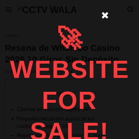
✖
🚀
CASINO
Resena de Whamoo Casino
2026 10 Giros Sin Depósito
WEBSITE
By
Bareera Cheema
March 26, 2026
0
FOR
Content
Casinos en línea con soporte 24/7
Preguntas frecuentes acerca de los
SALE!
casinos con soporte 24/7
Reseña completa de Spinmama Casino: