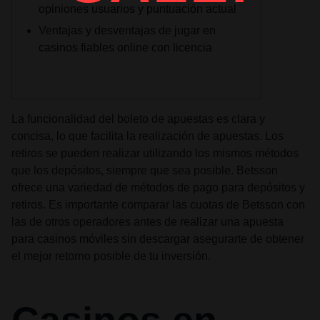
opiniones usuarios y puntuación actual
Ventajas y desventajas de jugar en
casinos fiables online con licencia
La funcionalidad del boleto de apuestas es clara y
concisa, lo que facilita la realización de apuestas. Los
retiros se pueden realizar utilizando los mismos métodos
que los depósitos, siempre que sea posible. Betsson
ofrece una variedad de métodos de pago para depósitos y
retiros. Es importante comparar las cuotas de Betsson con
las de otros operadores antes de realizar una apuesta
para
casinos móviles sin descargar
asegurarte de obtener
el mejor retorno posible de tu inversión.