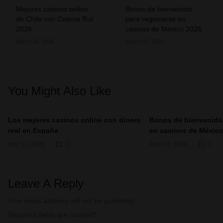
Mejores casinos online
Bonos de bienvenida
de Chile con Cuenta Rut
para registrarse en
2026
casinos de México 2026
March 26, 2026
March 26, 2026
You Might Also Like
Los mejores casinos online con dinero
Bonos de bienvenida 
real en España
en casinos de Méxic
May 12, 2026
0
April 28, 2026
0
Leave A Reply
Your email address will not be published.
Required fields are marked
*