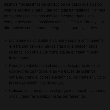
mismos mecanismos de protección de datos que su sitio
web de escritorio para jugar con total tranquilidad. Por otra
parte, todos los casinos móviles recomendados son
compatibles con dispositivos móviles iOS y Android y son
alternativas completamente legales, seguras y fiables.
BC Game es confiable en Chile y supera ampliamente
el estándar de 5-10 juegos crash que ofrecen otros
casinos, con una suite completa de entretenimiento
instantáneo.
Puedes contactar con el servicio de soporte de estos
operadores cuando quieras y a través de distintos
canales, como el correo electrónico, los chats en vivo o
las líneas telefónicas de apoyo.
Betsson se toma en serio el juego responsable y anima
a los jugadores a utilizar estas herramientas.