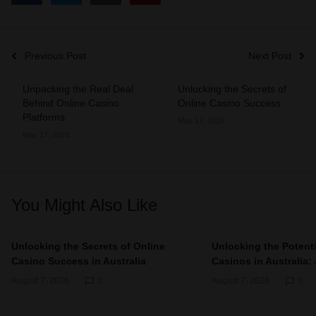
Previous Post
Next Post
Unpacking the Real Deal
Unlocking the Secrets of
Behind Online Casino
Online Casino Success
Platforms
May 17, 2026
May 17, 2026
You Might Also Like
Unlocking the Secrets of Online
Unlocking the Potenti
Casino Success in Australia
Casinos in Australia:
August 7, 2026
0
August 7, 2026
0