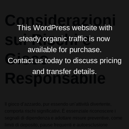
Considerazioni
This WordPress website with
sui Rischi e
steady organic traffic is now
available for purchase.
Gioco
Contact us today to discuss pricing
and transfer details.
Responsabile
Il gioco d’azzardo, pur essendo un’attività divertente,
comporta rischi significativi. È essenziale riconoscere i
segnali di dipendenza e adottare misure preventive, come
limiti di deposito, pause frequenti e autoesclusione