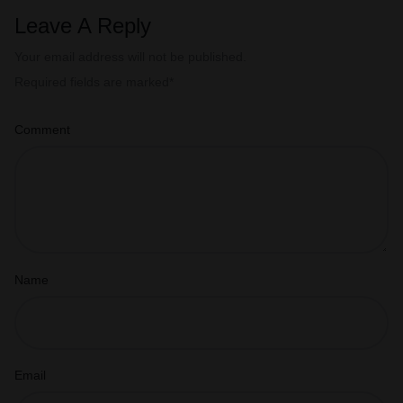
Leave A Reply
Your email address will not be published.
Required fields are marked
*
Comment
Name
Email