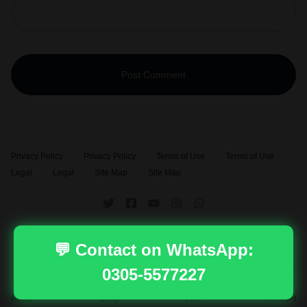
Privacy Policy
Privacy Policy
Terms of Use
Terms of Use
Legal
Legal
Site Map
Site Map
Copyright © 2026 Motta, All rights reserved.
💬 Contact on WhatsApp:
0305-5577227
Home
Shop
Cart
Account