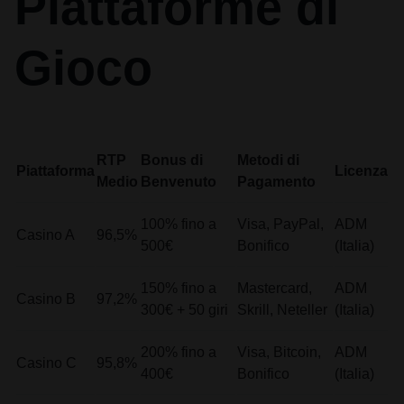
Piattaforme di
Gioco
RTP
Bonus di
Metodi di
Piattaforma
Licenza
Medio
Benvenuto
Pagamento
100% fino a
Visa, PayPal,
ADM
Casino A
96,5%
500€
Bonifico
(Italia)
150% fino a
Mastercard,
ADM
Casino B
97,2%
300€ + 50 giri
Skrill, Neteller
(Italia)
200% fino a
Visa, Bitcoin,
ADM
Casino C
95,8%
400€
Bonifico
(Italia)