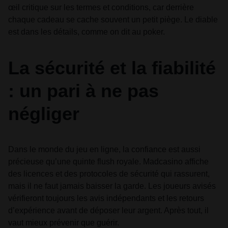
œil critique sur les termes et conditions, car derrière
chaque cadeau se cache souvent un petit piège. Le diable
est dans les détails, comme on dit au poker.
La sécurité et la fiabilité
: un pari à ne pas
négliger
Dans le monde du jeu en ligne, la confiance est aussi
précieuse qu’une quinte flush royale. Madcasino affiche
des licences et des protocoles de sécurité qui rassurent,
mais il ne faut jamais baisser la garde. Les joueurs avisés
vérifieront toujours les avis indépendants et les retours
d’expérience avant de déposer leur argent. Après tout, il
vaut mieux prévenir que guérir.