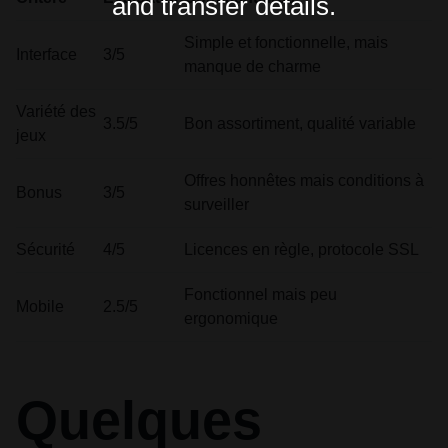
and transfer details.
Simple et fonctionnelle, mais
Interface
3/5
manque de charme
Variété des
3.5/5
Bon assortiment, qualité variable
jeux
Offres honnêtes mais conditions à
Bonus
3/5
surveiller
Sécurité
4/5
Licences en règle, protocole SSL
Fonctionnel mais peu
Mobile
2.5/5
ergonomique
Quelques