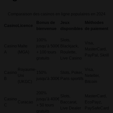
Comparaison des casinos en ligne populaires en 2024
Bonus de
Jeux
Méthodes
Casino
Licence
bienvenue
disponibles
de paiement
100%
Slots,
Visa,
Casino
Malte
jusqu’à 500€
Blackjack,
MasterCard,
A
(MGA)
+ 100 tours
Roulette,
PayPal, Skrill
gratuits
Live Casino
Royaume-
Visa,
Casino
150%
Slots, Poker,
Uni
Neteller,
B
jusqu’à 300€
Paris sportifs
(UKGC)
Bitcoin
200%
Slots,
MasterCard,
Casino
jusqu’à 400€
Curacao
Baccarat,
EcoPayz,
C
+ 50 tours
Live Dealer
PaySafeCard
gratuits