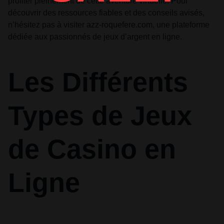
profiter pleinement de cette aventure virtuelle. Pour
découvrir des ressources fiables et des conseils avisés,
n’hésitez pas à visiter
azz-roquefere.com
, une plateforme
dédiée aux passionnés de jeux d’argent en ligne.
Les Différents
Types de Jeux
de Casino en
Ligne