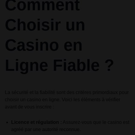
Comment
Choisir un
Casino en
Ligne Fiable ?
La sécurité et la fiabilité sont des critères primordiaux pour
choisir un casino en ligne. Voici les éléments à vérifier
avant de vous inscrire :
Licence et régulation :
Assurez-vous que le casino est
agréé par une autorité reconnue.