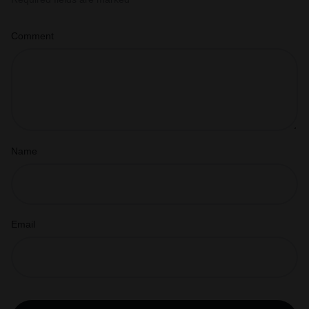
Comment
Name
Email