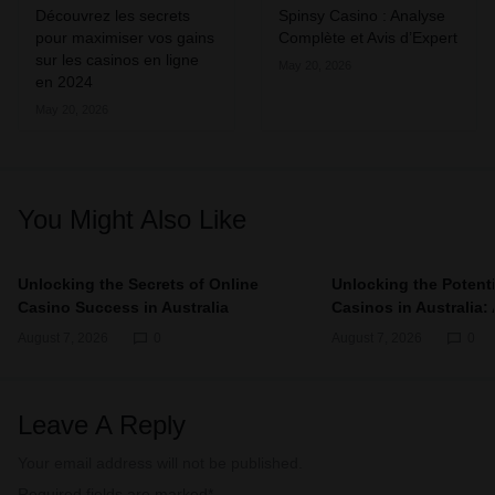
Découvrez les secrets
Spinsy Casino : Analyse
pour maximiser vos gains
Complète et Avis d’Expert
sur les casinos en ligne
May 20, 2026
en 2024
May 20, 2026
You Might Also Like
Unlocking the Secrets of Online
Unlocking the Potenti
Casino Success in Australia
Casinos in Australia:
August 7, 2026
0
August 7, 2026
0
Leave A Reply
Your email address will not be published.
Required fields are marked
*