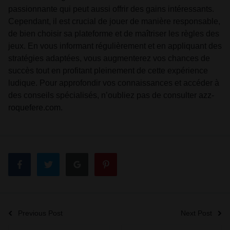
passionnante qui peut aussi offrir des gains intéressants.
Cependant, il est crucial de jouer de manière responsable,
de bien choisir sa plateforme et de maîtriser les règles des
jeux. En vous informant régulièrement et en appliquant des
stratégies adaptées, vous augmenterez vos chances de
succès tout en profitant pleinement de cette expérience
ludique. Pour approfondir vos connaissances et accéder à
des conseils spécialisés, n’oubliez pas de consulter
azz-
roquefere.com
.
Previous Post
Next Post