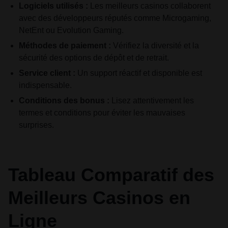
Logiciels utilisés :
Les meilleurs casinos collaborent
avec des développeurs réputés comme Microgaming,
NetEnt ou Evolution Gaming.
Méthodes de paiement :
Vérifiez la diversité et la
sécurité des options de dépôt et de retrait.
Service client :
Un support réactif et disponible est
indispensable.
Conditions des bonus :
Lisez attentivement les
termes et conditions pour éviter les mauvaises
surprises.
Tableau Comparatif des
Meilleurs Casinos en
Ligne