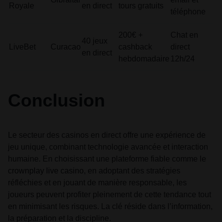
Royale
en direct
tours gratuits
téléphone
200€ +
Chat en
40 jeux
LiveBet
Curacao
cashback
direct
en direct
hebdomadaire
12h/24
Conclusion
Le secteur des casinos en direct offre une expérience de
jeu unique, combinant technologie avancée et interaction
humaine. En choisissant une plateforme fiable comme le
crownplay live casino
, en adoptant des stratégies
réfléchies et en jouant de manière responsable, les
joueurs peuvent profiter pleinement de cette tendance tout
en minimisant les risques. La clé réside dans l’information,
la préparation et la discipline.