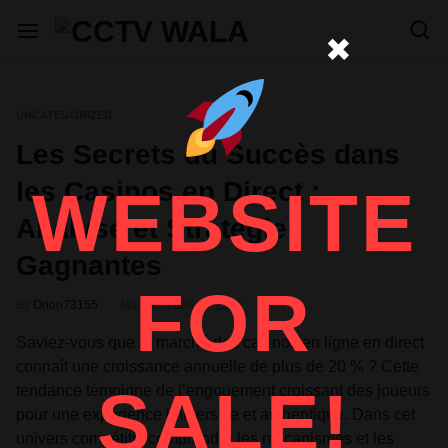
✖
UNCATEGORIZED
Les Secrets du Succès dans
les Casinos en Direct :
WEBSITE
Analyse et Stratégies
Gagnantes
FOR
By
Orion73155
May 20, 2026
0
Saviez-vous que le marché des casinos en ligne en direct
connaît une croissance annuelle de plus de 20 % ? Cette
SALE!
tendance témoigne de l’engouement croissant des joueurs
pour une expérience immersive et authentique. Dans cet
univers compétitif, comprendre les mécanismes et les