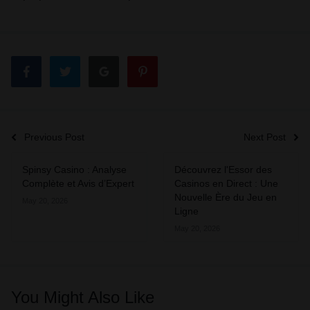
Previous Post
Next Post
Spinsy Casino : Analyse
Découvrez l'Essor des
Complète et Avis d’Expert
Casinos en Direct : Une
Nouvelle Ère du Jeu en
May 20, 2026
Ligne
May 20, 2026
You Might Also Like