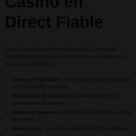
Casino en
Direct Fiable
Face à la multitude d’offres disponibles, il est crucial
d’identifier les éléments qui garantissent une expérience
sécurisée et agréable :
Licence et régulation :
vérifiez que le casino est agréé
par une autorité reconnue.
Technologie de streaming :
qualité vidéo HD et
fluidité sans interruption.
Options de paiement :
diversité des méthodes, rapidité
des retraits.
Service client :
assistance disponible 24/7, multilingue
et réactive.