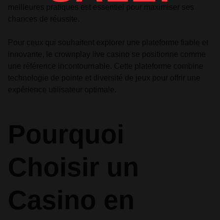
meilleures pratiques est essentiel pour maximiser ses
chances de réussite.
Pour ceux qui souhaitent explorer une plateforme fiable et
innovante, le
crownplay live casino
se positionne comme
une référence incontournable. Cette plateforme combine
technologie de pointe et diversité de jeux pour offrir une
expérience utilisateur optimale.
Pourquoi
Choisir un
Casino en