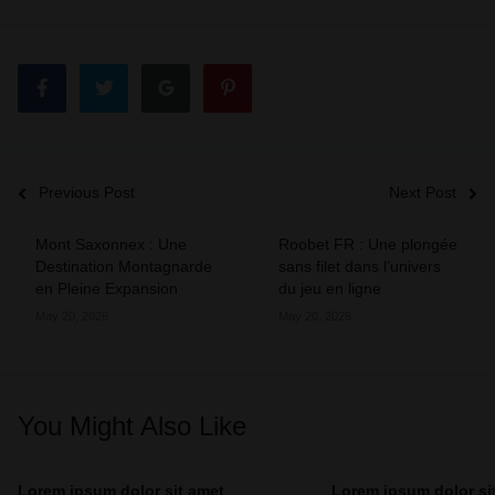
Previous Post
Next Post
Mont Saxonnex : Une
Roobet FR : Une plongée
Destination Montagnarde
sans filet dans l’univers
en Pleine Expansion
du jeu en ligne
May 20, 2026
May 20, 2026
You Might Also Like
Lorem ipsum dolor sit amet
Lorem ipsum dolor si