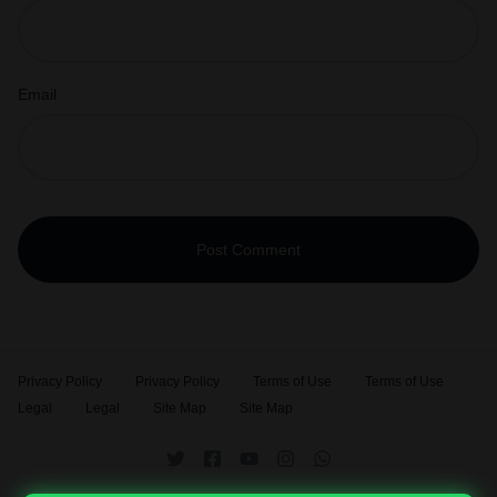
Email
Privacy Policy
Privacy Policy
Terms of Use
Terms of Use
Legal
Legal
Site Map
Site Map