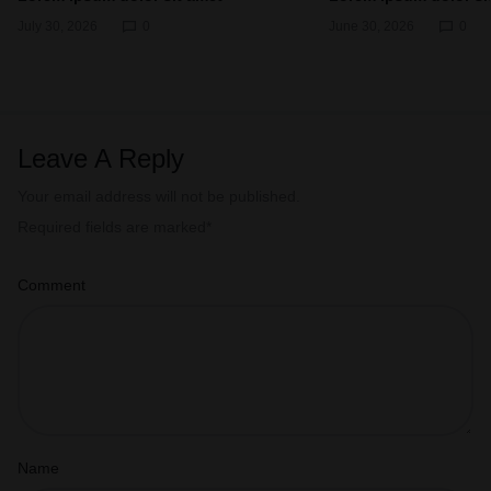
July 30, 2026
0
June 30, 2026
0
Leave A Reply
Your email address will not be published.
Required fields are marked
*
Comment
Name