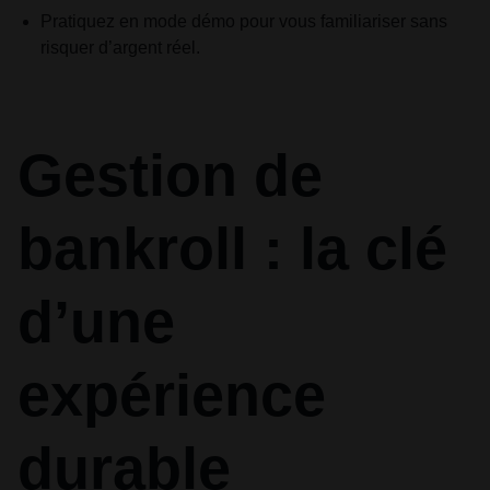
Pratiquez en mode démo pour vous familiariser sans
risquer d’argent réel.
Gestion de
bankroll : la clé
d’une
expérience
durable