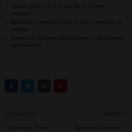
Spielen Sie nie mit Geld, das Sie zum Leben
benötigen.
Machen Sie regelmäßig Pausen, um die Kontrolle zu
behalten.
Nutzen Sie verfügbare Hilfsangebote und Beratungen
bei Problemen.
Previous Post
Next Post
Discover the Thrilling
Exploring the Landscape