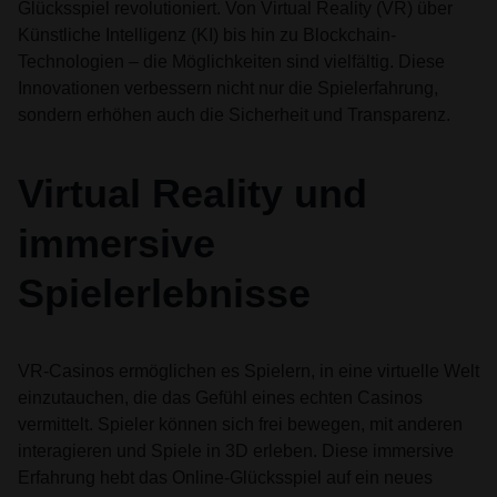
Glücksspiel revolutioniert. Von Virtual Reality (VR) über
Künstliche Intelligenz (KI) bis hin zu Blockchain-
Technologien – die Möglichkeiten sind vielfältig. Diese
Innovationen verbessern nicht nur die Spielerfahrung,
sondern erhöhen auch die Sicherheit und Transparenz.
Virtual Reality und
immersive
Spielerlebnisse
VR-Casinos ermöglichen es Spielern, in eine virtuelle Welt
einzutauchen, die das Gefühl eines echten Casinos
vermittelt. Spieler können sich frei bewegen, mit anderen
interagieren und Spiele in 3D erleben. Diese immersive
Erfahrung hebt das Online-Glücksspiel auf ein neues