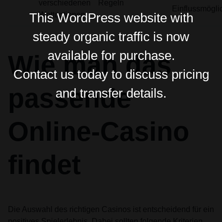
verschiedenen
Regeln
Einflussmögli
Wettoptionen
This WordPress website with
steady organic traffic is now
available for purchase.
Wie man das
Contact us today to discuss pricing
passende
and transfer details.
Online-Casino
findet
Die Auswahl des richtigen Casinos ist entscheidend für ein
positives Spielerlebnis. Dabei sollten folgende Kriterien