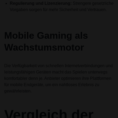
Regulierung und Lizenzierung:
Strengere gesetzliche
Vorgaben sorgen für mehr Sicherheit und Vertrauen.
Mobile Gaming als
Wachstumsmotor
Die Verfügbarkeit von schnellen Internetverbindungen und
leistungsfähigen Geräten macht das Spielen unterwegs
komfortabler denn je. Anbieter optimieren ihre Plattformen
für mobile Endgeräte, um ein nahtloses Erlebnis zu
gewährleisten.
Vergleich der