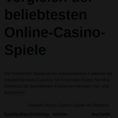
beliebtesten
Online-Casino-
Spiele
Die Vielfalt der Spiele ist ein entscheidender Faktor für die
Attraktivität eines Casinos. Im Folgenden finden Sie eine
Übersicht der beliebtesten Kategorien mit ihren Vor- und
Nachteilen:
Beliebte Online-Casino-Spiele im Überblick
Spieltyp
Beschreibung
Vorteile
Nachteile