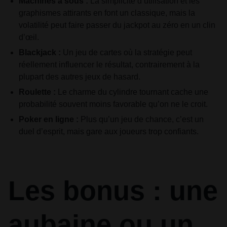
Machines à sous :
La simplicité d’utilisation et les
graphismes attirants en font un classique, mais la
volatilité peut faire passer du jackpot au zéro en un clin
d’œil.
Blackjack :
Un jeu de cartes où la stratégie peut
réellement influencer le résultat, contrairement à la
plupart des autres jeux de hasard.
Roulette :
Le charme du cylindre tournant cache une
probabilité souvent moins favorable qu’on ne le croit.
Poker en ligne :
Plus qu’un jeu de chance, c’est un
duel d’esprit, mais gare aux joueurs trop confiants.
Les bonus : une
aubaine ou un