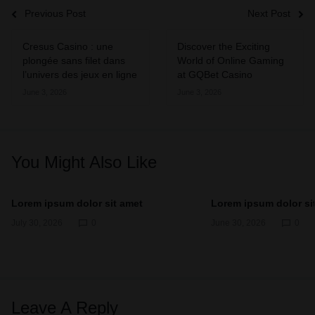
Previous Post
Next Post
Cresus Casino : une
Discover the Exciting
plongée sans filet dans
World of Online Gaming
l’univers des jeux en ligne
at GQBet Casino
June 3, 2026
June 3, 2026
You Might Also Like
Lorem ipsum dolor sit amet
Lorem ipsum dolor si
July 30, 2026
0
June 30, 2026
0
Leave A Reply