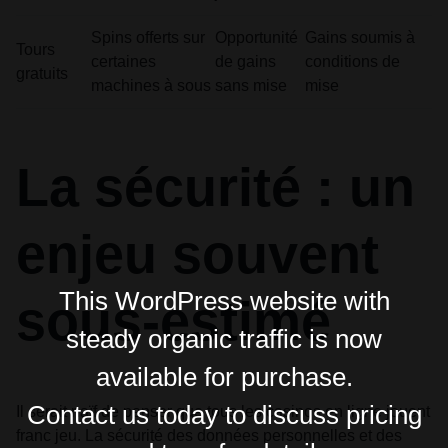
Spins offerts sur
Opportunité
Gains soumis à
Tours
certaines
de gains
conditions de
gratuits
machines à sous
sans mise
mise
La sécurité : un
enjeu souvent
This WordPress website with
sous-estimé
steady organic traffic is now
available for purchase.
Contact us today to discuss pricing
Il serait naïf de penser que tous les casinos en ligne jouent
franc jeu. La sécurité des données personnelles et des