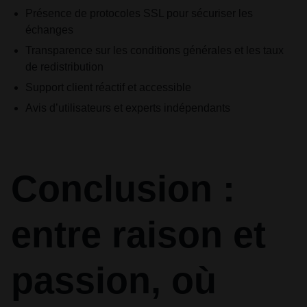
Présence de protocoles SSL pour sécuriser les
échanges
Transparence sur les conditions générales et les taux
de redistribution
Support client réactif et accessible
Avis d’utilisateurs et experts indépendants
Conclusion :
entre raison et
passion, où